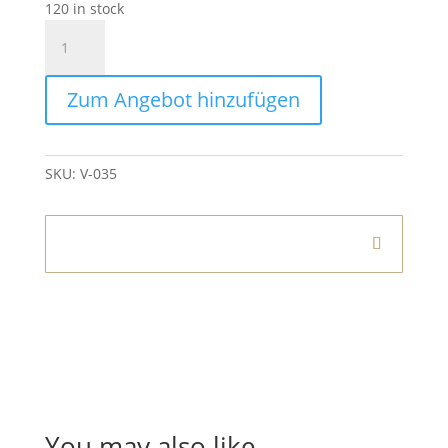
120 in stock
Vase
Kugel
Blau
Zum Angebot hinzufügen
quantity
SKU:
V-035
Informationen
You may also like…