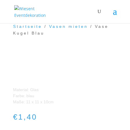
Startseite
/
Vasen mieten
/ Vase
Kugel Blau
Vase Kugel Blau
Material: Glas
Farbe: blau
Maße: 11 x 11 x 10cm
€
1,40