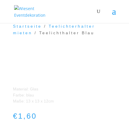
Startseite
/
Teelichterhalter
mieten
/ Teelichthalter Blau
Teelichthalter Blau
Material: Glas
Farbe: blau
Maße: 13 x 13 x 12cm
€
1,60