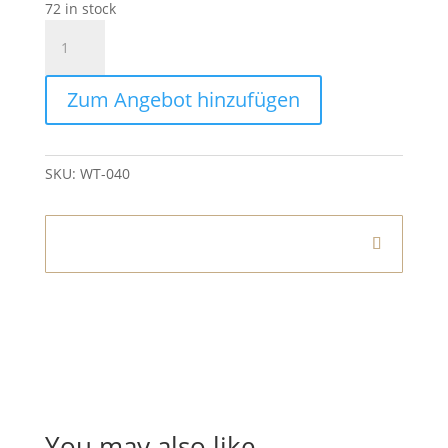
72 in stock
Teelichthalter
Blau
quantity
Zum Angebot hinzufügen
SKU:
WT-040
Informationen
You may also like…