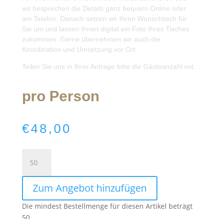
wir besprechen die Details ganz bequem Online oder
am Telefon. Danach setzen wir Ihren Wunschtisch für
Sie um und lassen Ihnen digital ein Foto Ihres Tisches
zukommen. Gerne übernehmen wir auch die
Koordination und Umsetzung vor Ort.
Teilen Sie uns in Ihrer Anfrage bitte die Gästeanzahl mit.
pro Person
€
48,00
Wedding
Package
medium
Zum Angebot hinzufügen
quantity
Die mindest Bestellmenge für diesen Artikel beträgt
50