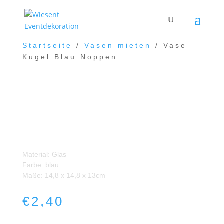
Startseite
/
Vasen mieten
/ Vase
Kugel Blau Noppen
Vase Kugel Blau Noppen
Material: Glas
Farbe: blau
Maße: 14,8 x 14,8 x 13cm
€
2,40