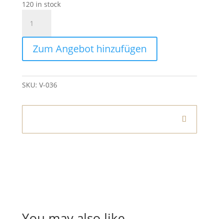
120 in stock
Vase
Kugel
Blau
Zum Angebot hinzufügen
Noppen
quantity
SKU:
V-036
Informationen
You may also like…