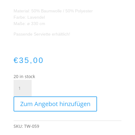
Material: 50% Baumwolle / 50% Polyester
Farbe: Lavendel
Maße: ø 330 cm
Passende Serviette erhältlich!
€
35,00
20 in stock
Baumwoll/Polyester
Tischdecke
Lavendel
Zum Angebot hinzufügen
rund
330cm
quantity
SKU:
TW-059