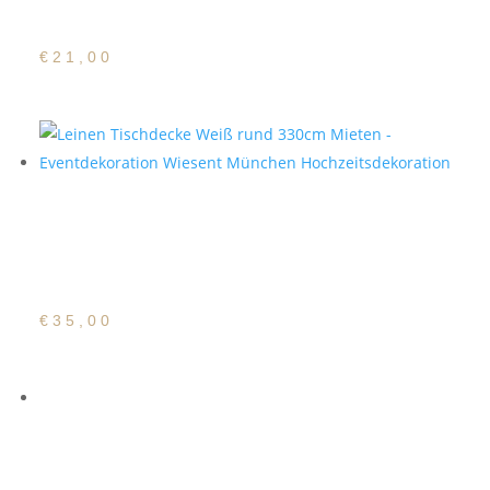
230cm
€
21,00
Baumwoll/Polyester
Tischdecke Weiß rund
330cm
€
35,00
Deckserviette
Bauernkaro Dunkelblau