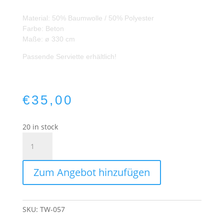
Material: 50% Baumwolle / 50% Polyester
Farbe: Beton
Maße: ø 330 cm
Passende Serviette erhältlich!
€
35,00
20 in stock
Baumwoll/Polyester
Tischdecke
Beton
Zum Angebot hinzufügen
rund
330cm
quantity
SKU:
TW-057