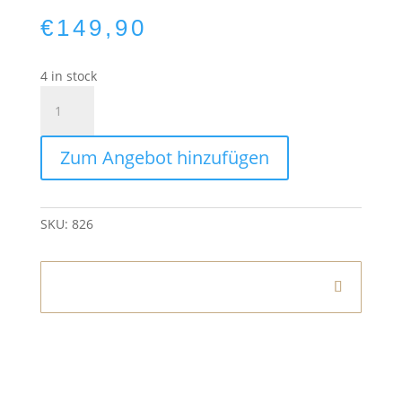
€
149,90
4 in stock
Bareckelement
Schwarz
|
Zum Angebot hinzufügen
Holz
Eiche
quantity
SKU:
826
Informationen