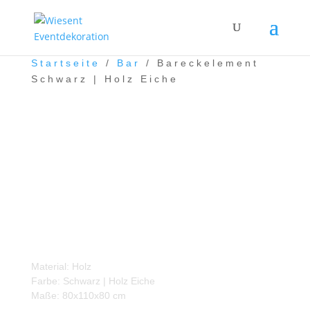
Startseite
/
Bar
/ Bareckelement
Schwarz | Holz Eiche
Bareckelement Schwarz |
Holz Eiche
Material: Holz
Farbe: Schwarz | Holz Eiche
Maße: 80x110x80 cm