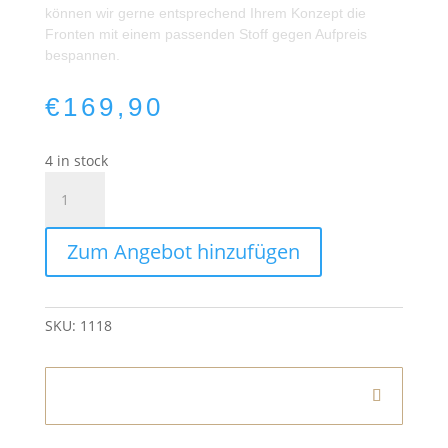
können wir gerne entsprechend Ihrem Konzept die
Fronten mit einem passenden Stoff gegen Aufpreis
bespannen.
€
169,90
4 in stock
Bareckelement
Frame
|
Zum Angebot hinzufügen
Weiß
quantity
SKU:
1118
Informationen