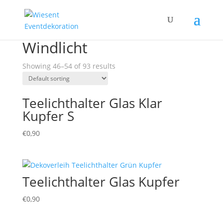
Home
/
Products tagged “Windlicht”
/ Page 6
Windlicht
Showing 46–54 of 93 results
Teelichthalter Glas Klar
Kupfer S
€
0,90
Teelichthalter Glas Kupfer
€
0,90