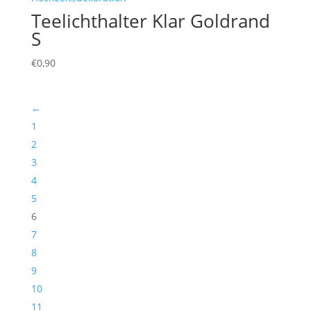
Teelichthalter Klar Goldrand
S
€
0,90
←
1
2
3
4
5
6
7
8
9
10
11