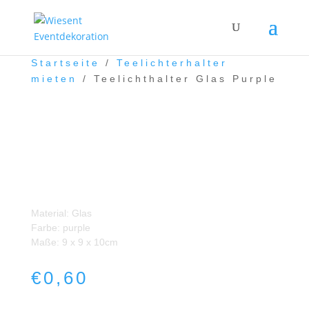
Startseite
/
Teelichterhalter
mieten
/ Teelichthalter Glas Purple
Teelichthalter Glas Purple
Material: Glas
Farbe: purple
Maße: 9 x 9 x 10cm
€
0,60