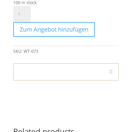
100 in stock
Teelichthalter
Glas
Purple
Zum Angebot hinzufügen
quantity
SKU:
WT-073
Informationen
Related products