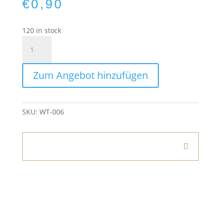
€
0,90
120 in stock
Teelichthalter
Glas
rosa-
Zum Angebot hinzufügen
gold
quantity
SKU:
WT-006
Informationen