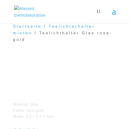
Startseite
/
Teelichterhalter
mieten
/ Teelichthalter Glas rosa-
gold
Teelichthalter Glas rosa-
gold
Material: Glas
Farbe: rosa-gold
Maße: 5,5 x 5,5 x 9cm