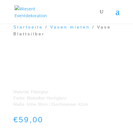
Startseite
/
Vasen mieten
/ Vase
Blattsilber
Vase Blattsilber
Material: Fiberglas
Farbe: Blattsilber Hochglanz
Maße: höhe 36cm / Durchmesser 42cm
€
59,00