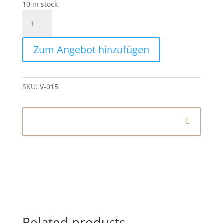
10 in stock
Vase
Blattsilber
quantity
Zum Angebot hinzufügen
SKU:
V-015
Informationen
Related products