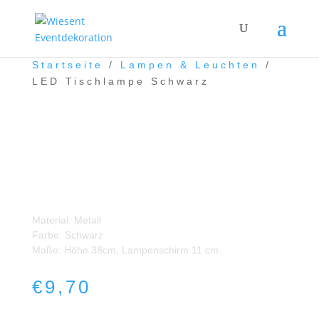
Startseite
/
Lampen & Leuchten
/
LED Tischlampe Schwarz
LED Tischlampe Schwarz
Material: Metall
Farbe: Schwarz
Maße: Höhe 38cm, Lampenschirm 11 cm
€
9,70