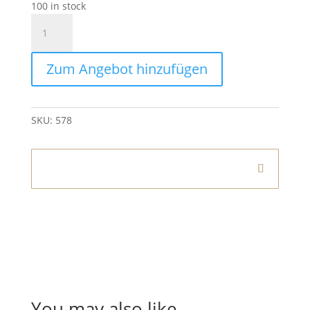
100 in stock
LED
Tischlampe
Schwarz
Zum Angebot hinzufügen
quantity
SKU:
578
Informationen
You may also like…