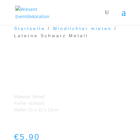
Startseite
/
Windlichter mieten
/
Laterne Schwarz Metall
Laterne Schwarz Metall
Material: Metall
Farbe: schwarz
Maße: 21 x 12 x 12cm
€
5,90