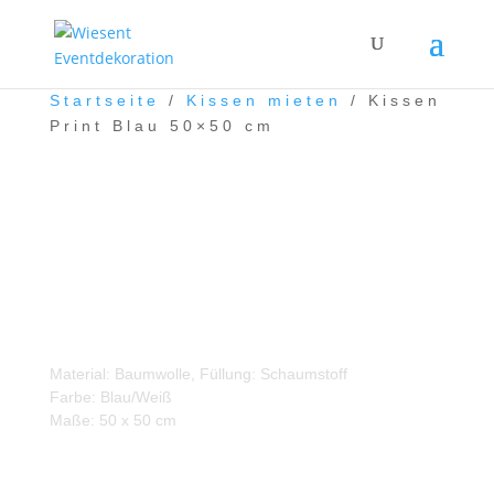
Startseite
/
Kissen mieten
/ Kissen
Print Blau 50×50 cm
Kissen Print Blau 50×50
cm
Material: Baumwolle, Füllung: Schaumstoff
Farbe: Blau/Weiß
Maße: 50 x 50 cm