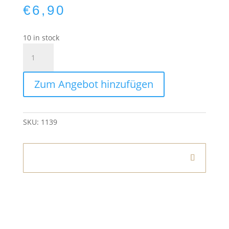
€
6,90
10 in stock
Kissen
Print
Blau
Zum Angebot hinzufügen
50×50
cm
quantity
SKU:
1139
Informationen