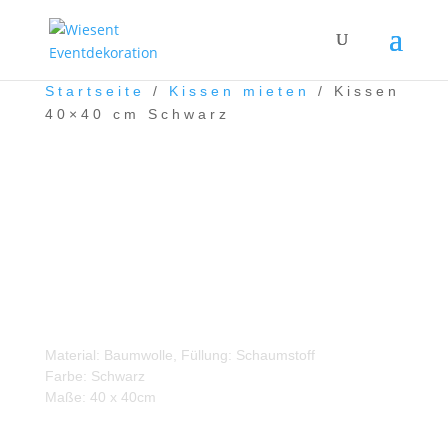
Startseite
/
Kissen mieten
/ Kissen
40×40 cm Schwarz
Kissen 40×40 cm Schwarz
Material: Baumwolle, Füllung: Schaumstoff
Farbe: Schwarz
Maße: 40 x 40cm