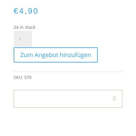
€
4,90
24 in stock
Kissen
40×40
cm
Zum Angebot hinzufügen
Schwarz
quantity
SKU:
570
Informationen