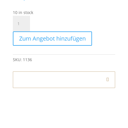
10 in stock
Kissen
Mosaik
50×50
Zum Angebot hinzufügen
cm
quantity
SKU:
1136
Informationen