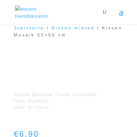
Startseite
/
Kissen mieten
/ Kissen
Mosaik 50×50 cm
Kissen Mosaik 50×50 cm
Material: Baumwolle, Füllung: Schaumstoff
Farbe: Blau/Weiß
Maße: 50 x 50 cm
€
6,90