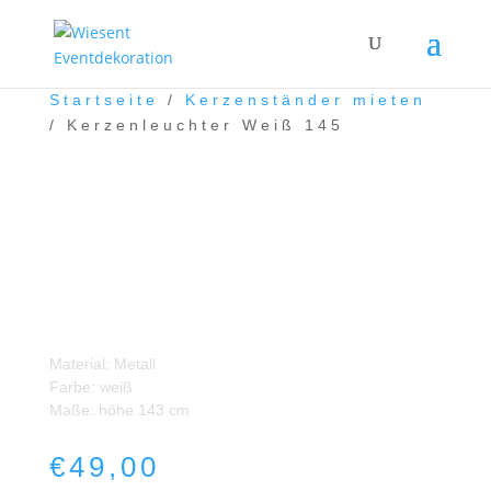
Startseite
/
Kerzenständer mieten
/ Kerzenleuchter Weiß 145
Kerzenleuchter Weiß 145
Material: Metall
Farbe: weiß
Maße: höhe 143 cm
€
49,00