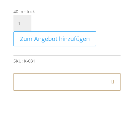
40 in stock
Kerzenleuchter
Roségold
80cm
Zum Angebot hinzufügen
quantity
SKU:
K-031
Informationen