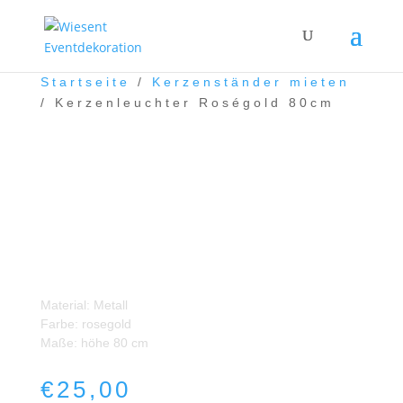
Startseite
/
Kerzenständer mieten
/ Kerzenleuchter Roségold 80cm
Kerzenleuchter Roségold
80cm
Material: Metall
Farbe: rosegold
Maße: höhe 80 cm
€
25,00