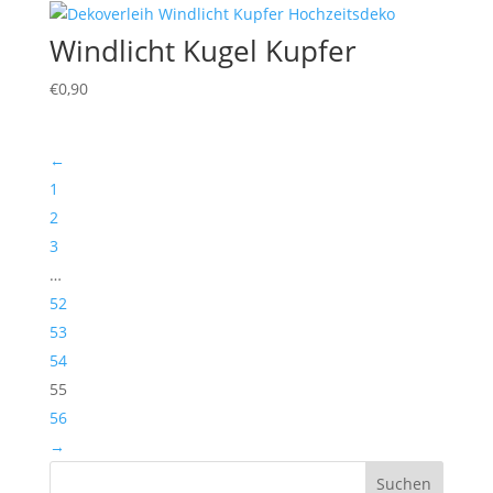
Windlicht Kugel Kupfer
€
0,90
←
1
2
3
…
52
53
54
55
56
→