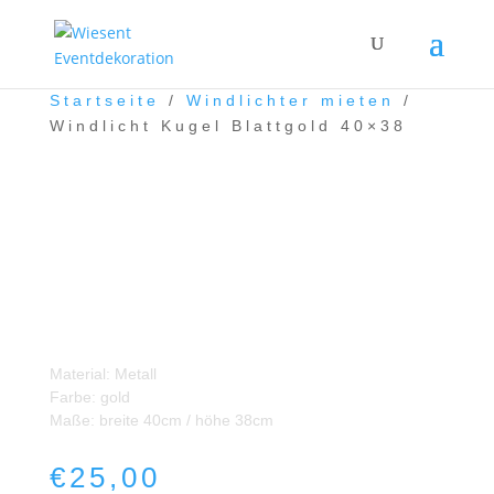
Startseite
/
Windlichter mieten
/
Windlicht Kugel Blattgold 40×38
Windlicht Kugel Blattgold
40×38
Material: Metall
Farbe: gold
Maße: breite 40cm / höhe 38cm
€
25,00