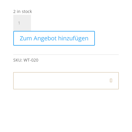
2 in stock
Windlicht
Kugel
Blattgold
Zum Angebot hinzufügen
40x38
quantity
SKU:
WT-020
Informationen