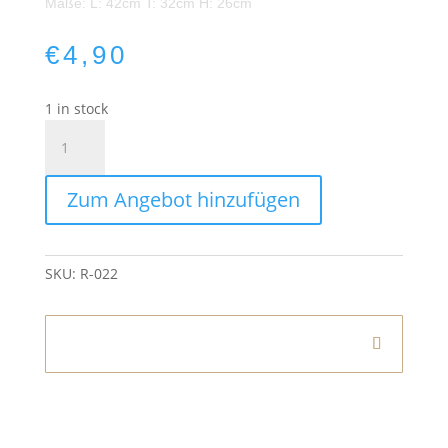
Maße: L: 42cm T: 32cm H: 26cm
€
4,90
1 in stock
Vintage
Holzkiste
quantity
Zum Angebot hinzufügen
SKU:
R-022
Informationen