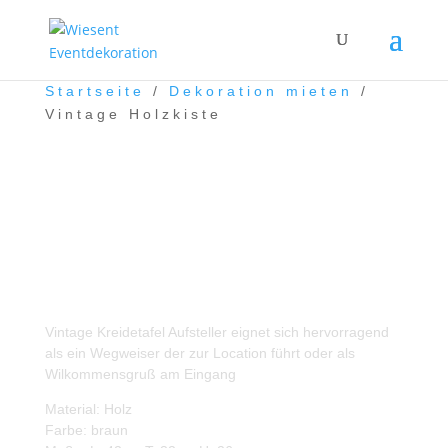
Startseite
/
Dekoration mieten
/
Vintage Holzkiste
Vintage Holzkiste
Vintage Kreidetafel Aufsteller eignet sich hervorragend
als ein Wegweiser der zur Location führt oder als
Wilkommensgruß am Eingang
Material: Holz
Farbe: braun