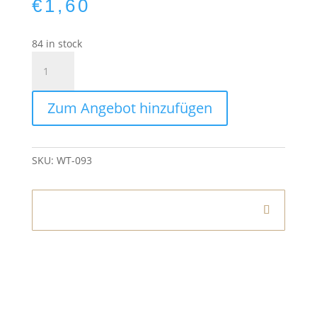
€
1,60
84 in stock
Teelichthalter
Burgund
Small
Zum Angebot hinzufügen
quantity
SKU:
WT-093
Informationen