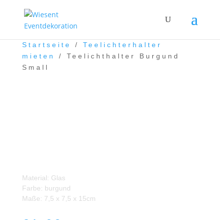
Startseite
/
Teelichterhalter
mieten
/ Teelichthalter Burgund
Small
Teelichthalter Burgund
Small
Material: Glas
Farbe: burgund
Maße: 7,5 x 7,5 x 15cm