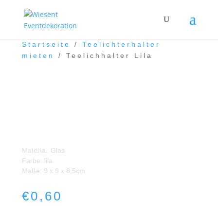
Startseite
/
Teelichterhalter
mieten
/ Teelichhalter Lila
Teelichhalter Lila
Material: Glas
Farbe: lila
Maße: 9 x 9 x 8,5cm
€
0,60