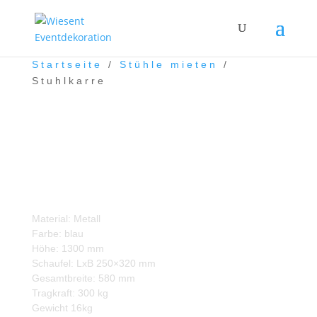
Startseite
/
Stühle mieten
/
Stuhlkarre
Stuhlkarre
Material: Metall
Farbe: blau
Höhe: 1300 mm
Schaufel: LxB 250×320 mm
Gesamtbreite: 580 mm
Tragkraft: 300 kg
Gewicht 16kg