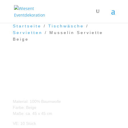
Startseite
/
Tischwäsche
/
Servietten
/ Musselin Serviette
Beige
Musselin Serviette Beige
Material: 100% Baumwolle
Farbe: Beige
Maße: ca. 45 x 45 cm
VE: 10 Stück