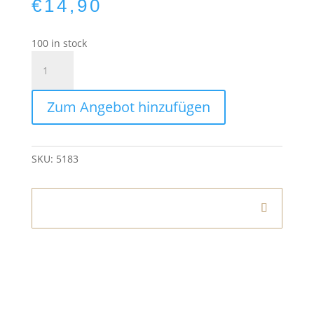
€
14,90
100 in stock
LED
Tischlampe
Gold
Zum Angebot hinzufügen
mit
Rattan
Lampenschirm
quantity
SKU:
5183
Informationen