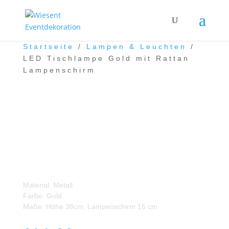
Startseite
/
Lampen & Leuchten
/
LED Tischlampe Gold mit Rattan
Lampenschirm
LED Tischlampe Gold mit
Rattan Lampenschirm
Material: Metall
Farbe: Gold
Maße: Höhe 38cm, Lampenschirm 16 cm