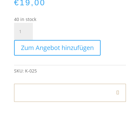
€
19,00
40 in stock
Kerzenleuchter
Silber
80cm
Zum Angebot hinzufügen
Tafelversion
quantity
SKU:
K-025
Informationen