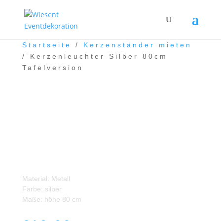
Startseite
/
Kerzenständer mieten
/ Kerzenleuchter Silber 80cm
Tafelversion
Kerzenleuchter Silber
80cm Tafelversion
Material: Metall
Farbe: silber
Maße: höhe 80 cm