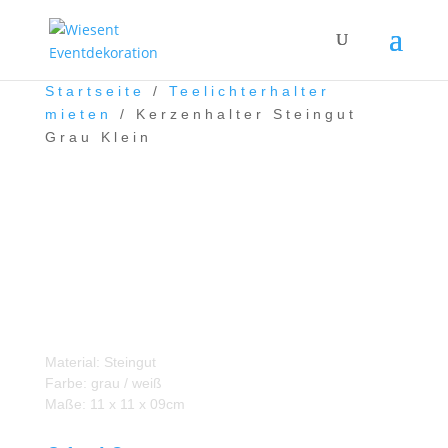
Startseite
/
Teelichterhalter
mieten
/ Kerzenhalter Steingut
Grau Klein
Kerzenhalter Steingut
Grau Klein
Material: Steingut
Farbe: grau / weiß
Maße: 11 x 11 x 09cm