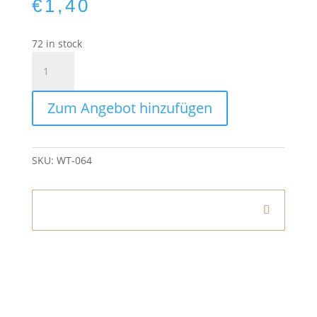
€
1,40
72 in stock
Kerzenhalter
Steingut
Grau
Zum Angebot hinzufügen
Klein
quantity
SKU:
WT-064
Informationen