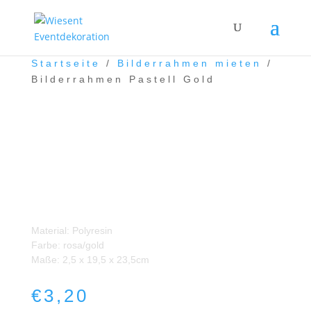
Startseite
/
Bilderrahmen mieten
/
Bilderrahmen Pastell Gold
Bilderrahmen Pastell Gold
Material: Polyresin
Farbe: rosa/gold
Maße: 2,5 x 19,5 x 23,5cm
€
3,20