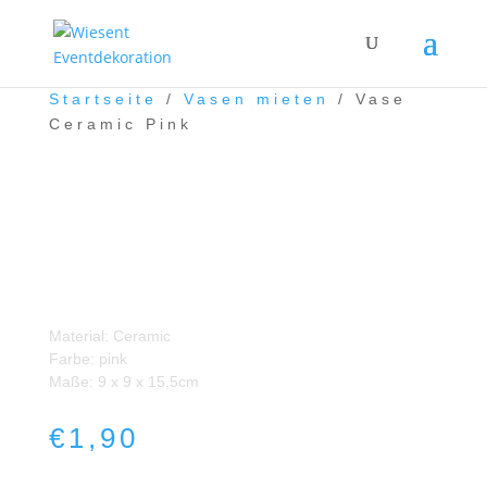
Startseite
/
Vasen mieten
/ Vase
Ceramic Pink
Vase Ceramic Pink
Material: Ceramic
Farbe: pink
Maße: 9 x 9 x 15,5cm
€
1,90