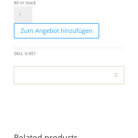
80 in stock
Vase
Ceramic
Pink
Zum Angebot hinzufügen
quantity
SKU:
V-051
Informationen
Related products