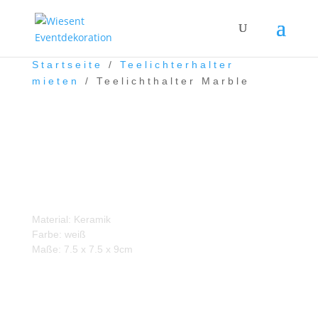
Startseite
/
Teelichterhalter
mieten
/ Teelichthalter Marble
Teelichthalter Marble
Material: Keramik
Farbe: weiß
Maße: 7.5 x 7.5 x 9cm