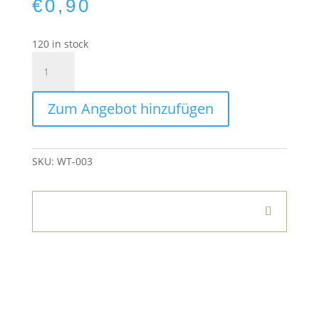
€
0,90
120 in stock
Teelichthalter
Glas
Barock
Zum Angebot hinzufügen
teal
quantity
SKU:
WT-003
Informationen