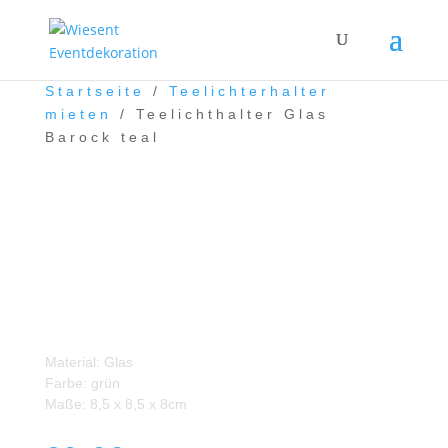
Startseite
/
Teelichterhalter
mieten
/ Teelichthalter Glas
Barock teal
Teelichthalter Glas Barock
teal
Material: Glas
Farbe: grün
Maße: 8,5 x 8,5 x 8cm