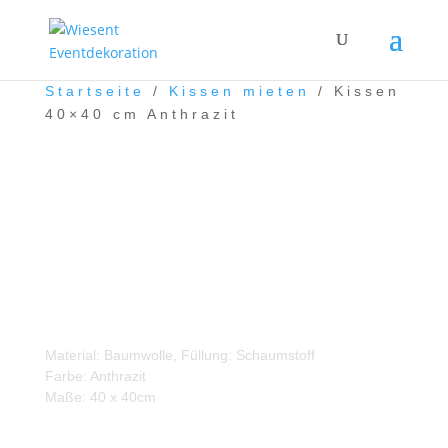
Startseite
/
Kissen mieten
/ Kissen
40×40 cm Anthrazit
Kissen 40×40 cm Anthrazit
Material: Baumwolle, Füllung: Schaumstoff
Farbe: Anthrazit
Maße: 40 x 40cm