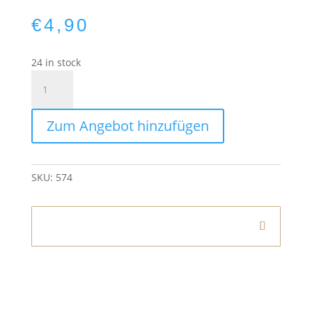
€
4,90
24 in stock
Kissen
40×40
cm
Zum Angebot hinzufügen
Anthrazit
quantity
SKU:
574
Informationen