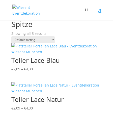
Home
/ Products tagged “Spitze”
Spitze
Showing all 3 results
Teller Lace Blau
€
2,09
–
€
4,30
Teller Lace Natur
€
2,09
–
€
4,30