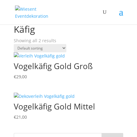
Home
/ Products tagged “Käfig”
Käfig
Showing all 2 results
Vogelkäfig Gold Groß
€
29,00
Vogelkäfig Gold Mittel
€
21,00