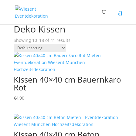
Home
/
Products tagged “Deko Kissen”
/ Page 2
Deko Kissen
Showing 10–18 of 41 results
Kissen 40×40 cm Bauernkaro
Rot
€
4,90
Kissen 40×40 cm Beton