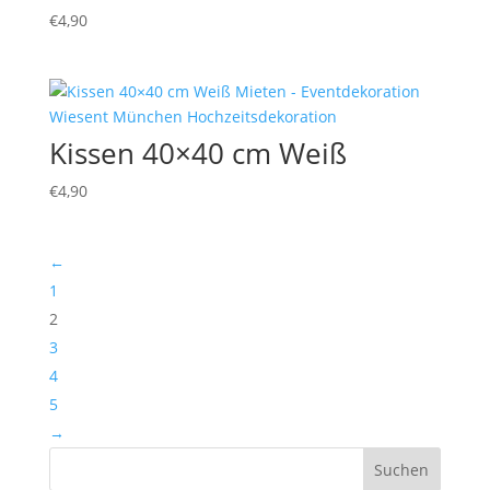
€
4,90
Kissen 40×40 cm Weiß
€
4,90
←
1
2
3
4
5
→