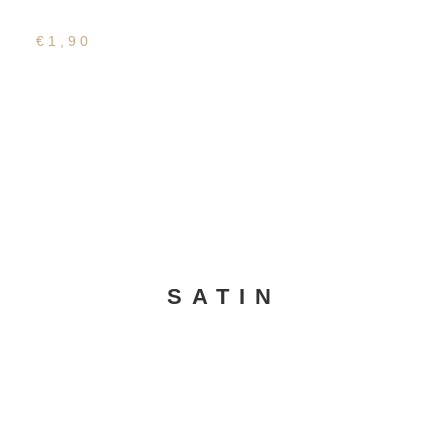
Satin Serviette Silber
€
1,90
SATIN